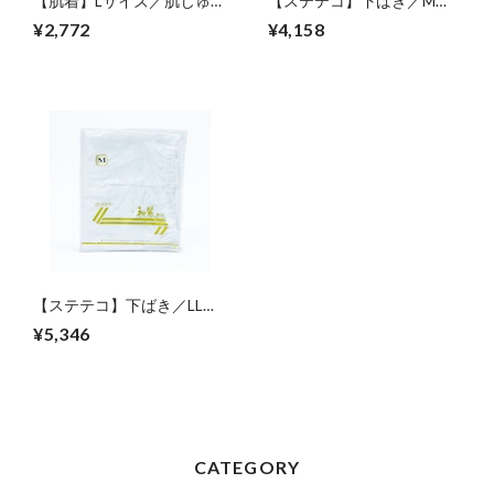
【肌着】Lサイズ／肌じゅば
【ステテコ】下ばき／Mサ
ん／ガーゼ／男性
イズ／男性
¥2,772
¥4,158
【ステテコ】下ばき／LLサ
イズ／男性
¥5,346
CATEGORY