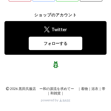
ショップのアカウント
Twitter
フォローする
©
2026 黒田呉服店 ー和の源流を求めてー ｜着物｜浴衣｜帯
｜和雑貨｜
powered by