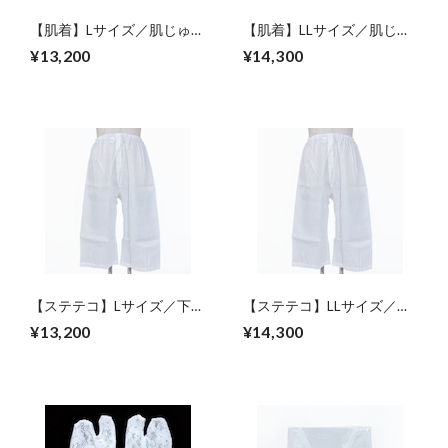
【肌着】Lサイズ／肌じゅば
【肌着】LLサイズ／肌じゅ
ん／麻／男性
ばん／麻／男性
¥13,200
¥14,300
【ステテコ】Lサイズ／下ば
【ステテコ】LLサイズ／下
き／麻／男性
ばき／麻／男性
¥13,200
¥14,300