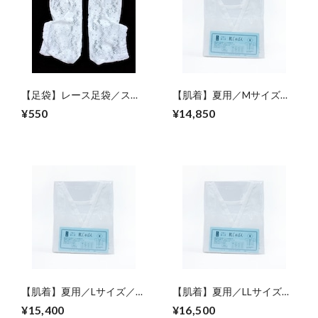
【足袋】レース足袋／スト
【肌着】夏用／Mサイズ／
レッチ
肌じゅばん／麻／麻わた／
¥550
¥14,850
女性
【肌着】夏用／Lサイズ／肌
【肌着】夏用／LLサイズ／
じゅばん／麻／麻わた／女
肌じゅばん／麻／麻わた／
¥15,400
¥16,500
性
女性