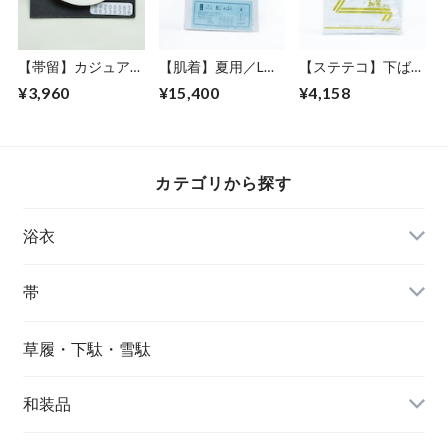
【帯留】カジュアル
【肌着】夏用／Lサ
【ステテコ】下ばき
／会津熱塩窯謹製
イズ／肌じゅばん／
／Mサイズ／男性
¥3,960
¥15,400
¥4,158
麻／麻わた／女性
カテゴリから探す
浴衣
帯
草履・下駄・雪駄
和装品