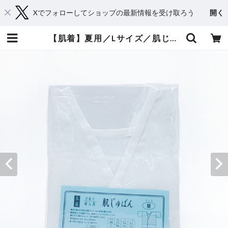
Xでフォローしてショップの最新情報を受け取ろう
開く
【肌着】夏用／Lサイズ／肌じゅばん／麻／麻わた／女性 | 黒田呉服店 ー和の源流を求めてー ｜着物｜浴衣｜帯｜和雑貨｜