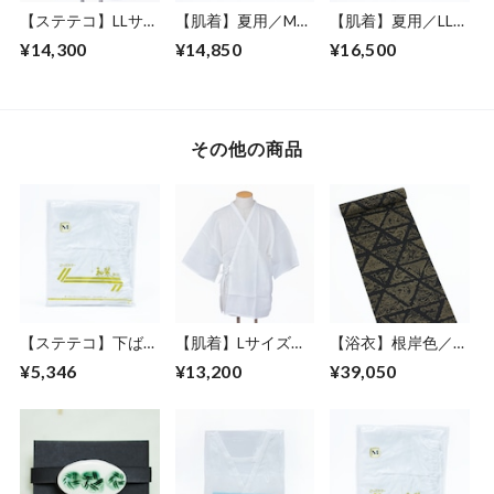
【ステテコ】LLサイ
【肌着】夏用／Mサ
【肌着】夏用／LLサ
ズ／下ばき／麻／男
イズ／肌じゅばん／
イズ／肌じゅばん／
¥14,300
¥14,850
¥16,500
性
麻／麻わた／女性
麻／麻わた／女性
その他の商品
【ステテコ】下ばき
【肌着】Lサイズ／
【浴衣】根岸色／龍
／LLサイズ／男性
肌じゅばん／麻／男
／ウロコ／男性／オ
¥5,346
¥13,200
¥39,050
性
ーダー仕立て代込み