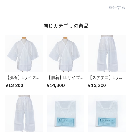
報告する
同じカテゴリの商品
【肌着】Lサイズ／
【肌着】LLサイズ／
【ステテコ】Lサイ
肌じゅばん／麻／男
肌じゅばん／麻／男
ズ／下ばき／麻／男
¥13,200
¥14,300
¥13,200
性
性
性