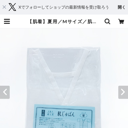
Xでフォローしてショップの最新情報を受け取ろう
開く
【肌着】夏用／Mサイズ／肌じゅばん／麻／麻わた／女性 | 黒田呉服店 ー和の源流を求めてー ｜着物｜浴衣｜帯｜和雑貨｜