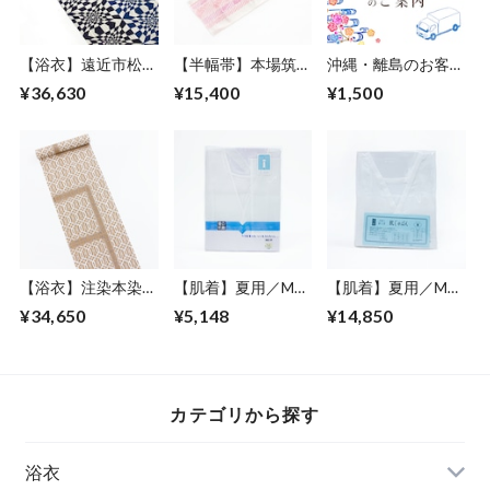
【浴衣】遠近市松模
【半幅帯】本場筑前
沖縄・離島のお客様
様／しじら織り／男
博多織
専用送料
¥36,630
¥15,400
¥1,500
性／女性／オーダー
仕立て代込み
【浴衣】注染本染／
【肌着】夏用／Mサ
【肌着】夏用／Mサ
綿麻／浜松本染／男
イズ／肌じゅばん／
イズ／肌じゅばん／
¥34,650
¥5,148
¥14,850
性／オーダー仕立て
壁絽／女性
麻／麻わた／女性
代込み
カテゴリから探す
浴衣