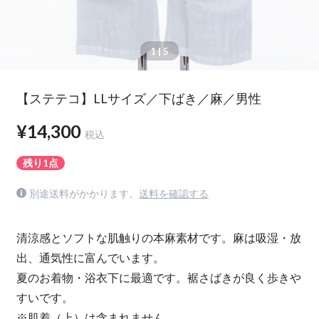
1
| 5
【ステテコ】LLサイズ／下ばき／麻／男性
¥14,300
税込
残り1点
別途送料がかかります。
送料を確認する
清涼感とソフトな肌触りの本麻素材です。麻は吸湿・放
出、通気性に富んでいます。
夏のお着物・浴衣下に最適です。裾さばきが良く歩きや
すいです。
※肌着（上）は含まれません。