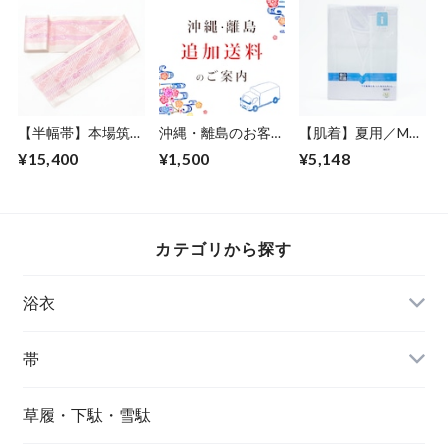
【半幅帯】本場筑前
沖縄・離島のお客様
【肌着】夏用／Mサ
博多織
専用送料
イズ／肌じゅばん／
¥15,400
¥1,500
¥5,148
壁絽／女性
カテゴリから探す
浴衣
帯
草履・下駄・雪駄