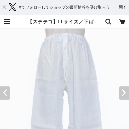
Xでフォローしてショップの最新情報を受け取ろう
開く
【ステテコ】LLサイズ／下ばき／麻／男性 | 黒田呉服店 ー和の源流を求めてー ｜着物｜浴衣｜帯｜和雑貨｜