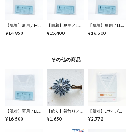
【肌着】夏用／Mサ
【肌着】夏用／Lサ
【肌着】夏用／LLサ
イズ／肌じゅばん／
イズ／肌じゅばん／
イズ／肌じゅばん／
¥14,850
¥15,400
¥16,500
麻／麻わた／女性
麻／麻わた／女性
麻／麻わた／女性
その他の商品
【肌着】夏用／LLサ
【飾り】帯飾り／髪
【肌着】Lサイズ／
イズ／肌じゅばん／
飾り／つまみ細工／
肌じゅばん／ガーゼ
¥16,500
¥1,650
¥2,772
麻／麻わた／女性
縮緬／５種
／男性