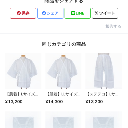
商品をシェアする
保存
シェア
LINE
ツイート
報告する
同じカテゴリの商品
【肌着】Lサイズ／
【肌着】LLサイズ／
【ステテコ】Lサイ
肌じゅばん／麻／男
肌じゅばん／麻／男
ズ／下ばき／麻／男
¥13,200
¥14,300
¥13,200
性
性
性