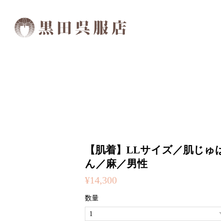
【肌着】LLサイズ／肌じゅ
ん／麻／男性
¥14,300
数量