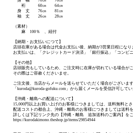
身 幅 70㎝ 76㎝
裄 60㎝ 64㎝
身 丈 76㎝ 81㎝
袖 丈 26㎝ 28㎝
（素材）
麻 100％ 、紐付
【納期・お支払いにつて】
店頭在庫がある場合は代金お支払い後、納期が3営業日程になり
お支払いは、「クレジットカード決済」「銀行振込」「コンビ
【その他】
店頭販売もしているため、ご注文時に在庫が切れている場合が
その際はご容赦くださいませ。
ご注文後、当店からメールを送らせていただく場合がございま
「
kuroda@kuroda-gofuku.com
」から届くメールを受信許可してい
【沖縄・離島への配送について】
15,000円以上お買い上げのお客様につきましては、送料無料と
配送コストの都合上、沖縄・離島のお客様につきましては送料
詳しくは下記リンク先の【沖縄・離島 追加送料のご案内】を
https://kurodakimono.theshop.jp/items/29854944