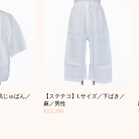
肌じゅばん／
【ステテコ】Lサイズ／下ばき／
麻／男性
¥13,200