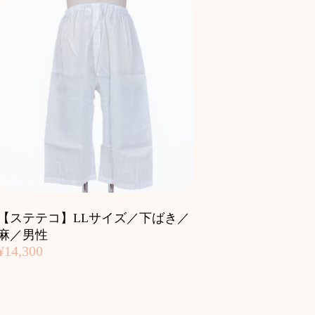
【ステテコ】LLサイズ／下ばき／
麻／男性
¥14,300